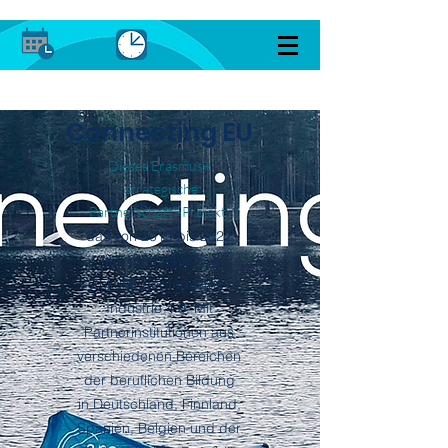
Connecting EU
Dieses Erasmus+
"strategische
Partnerschaft"-Projekt
,
das von 2019 bis 2022
lief, erforschte die
Zukunft der Industrie:
Industrie 4.0. Mit
Partnerinstitutionen aus
verschiedenen Bereichen
der beruflichen Bildung
in Deutschland, Finnland,
Spanien, Belgien und der