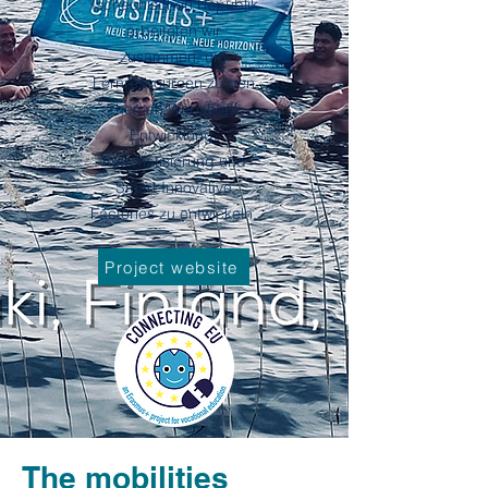
Tschechischen Republik
arbeiteten wir
zusammen, um
Lernressourcen zu den
Themen Webshop-
Entwicklung,
Automatisierung und
Smart Innovative
Factories zu entwickeln.
Project website
The mobilities