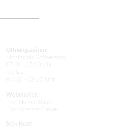
Sekretariat
Öffnungszeiten:
Montag bis Donnerstag:
07:30 - 15:00 Uhr
Freitag:
07:30 - 13:30 Uhr
Webmaster:
Prof. Helmut Bauer
Prof.
Graham Crewe
Schulwart: