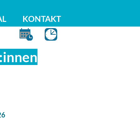
AL
KONTAKT
:innen
26