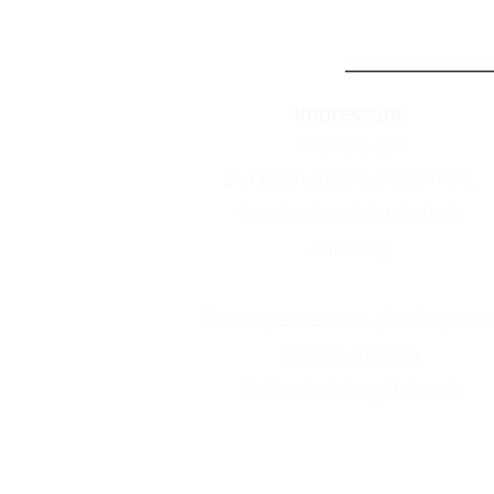
Impressum
© 2021-25
Bundeshandelsakademie 1
Bundeshandelsschule 1
Salzburg
Fotos: pexels.com, pixabay.com
de.freepik.com
Fehlermeldung (intern)