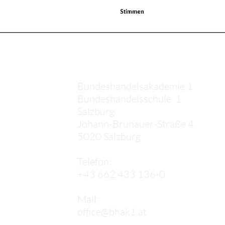
Kontakt
Bundeshandelsakademie 1
Bundeshandelsschule 1
Salzburg
Johann-Brunauer-Straße 4
5020 Salzburg
,
Telefon:
+43 662 433 136-0
Mail:
office@bhak1.at