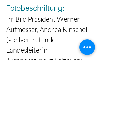
Fotobeschriftung:
Im Bild Präsident Werner 
Aufmesser, Andrea Kinschel 
(stellvertretende 
Landesleiterin 
Jugendrotkreuz Salzburg), 
Landesrätin Daniela Gutschi, 
die Notärzte Wolfgang 
Fleischmann (rechts) und 
Bernhard Schnöll bei der 
Verleihung an HAK I Salzburg 
Thomas Heidinger Foto: Land 
Salzburg/Neumayr/Andreas 