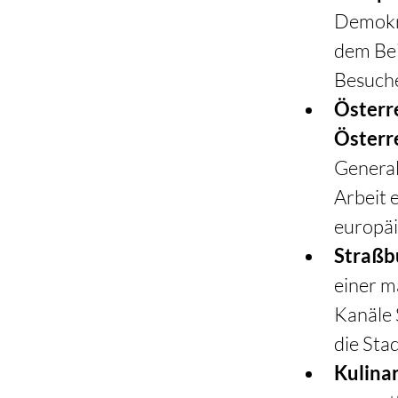
Demokra
dem Be
Besuche
Österr
Österr
General
Arbeit 
europä
Straßb
einer m
Kanäle 
die Sta
Kulina