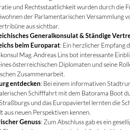
tie und Rechtsstaatlichkeit wurden durch die 
iwohnen der Parlamentarischen Versammlung vo
rtribüne aus sichtbar.  
eichisches Generalkonsulat & Ständige Vertr
eichs beim Europarat
: Ein herzlicher Empfang 
konsul Mag. Andreas Lins bot interessante Einblic
eines österreichischen Diplomaten und seine Rolle
ischen Zusammenarbeit. 
urg entdecken
: Bei einem informativen Stadtr
alerischen Schifffahrt mit dem Batorama Boot du
Straßburgs und das Europaviertel lernten die Sc
dt aus neuen Perspektiven kennen. 
rischer Genuss
: Zum Abschluss gab es ein geselli