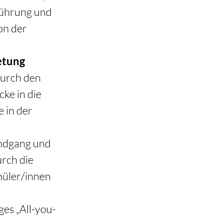
Führung und 
n der 
etung 
durch den 
ke in die 
 in der 
undgang und 
rch die 
hüler/innen 
ges „All-you-