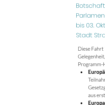
Botschaft
Parlament
bis 03. Ok
Stadt Str
Diese Fahrt 
Gelegenheit,
Programm-Hi
Europä
Teilnah
Gesetzg
aus ers
Europa