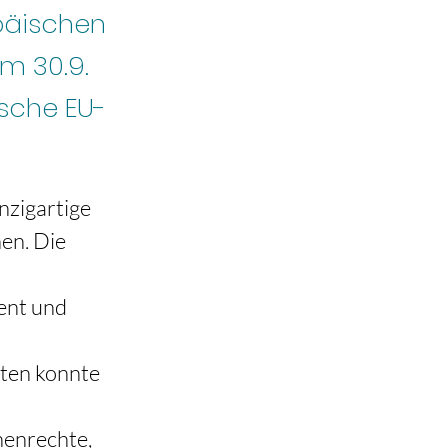
päischen
m 30.9.
ische EU-
nzigartige 
en. Die 
ent und 
ten konnte 
henrechte, 