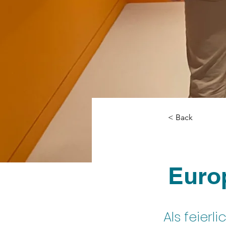
< Back
Euro
Als feierl