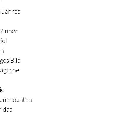
r 
 Jahres 
r/innen 
el 
n 
ges Bild 
ägliche 
ie 
ken möchten 
 das 