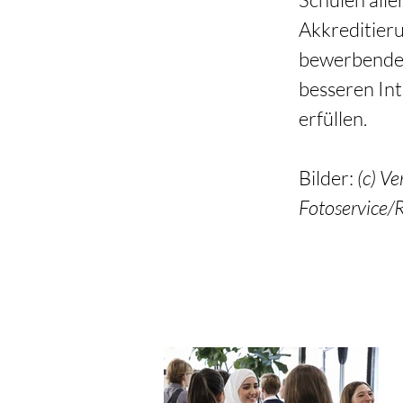
Akkreditieru
bewerbenden 
besseren Int
erfüllen.
Bilder: 
(c) V
Fotoservice/R