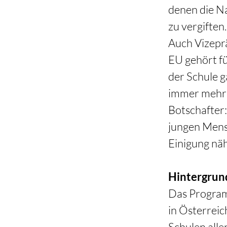
denen die Na
zu vergiften.
Auch Vizeprä
EU gehört fü
der Schule g
immer mehr 
Botschafter:
jungen Mens
Einigung näh
Hintergrun
Das Program
in Österreic
Schulen alle