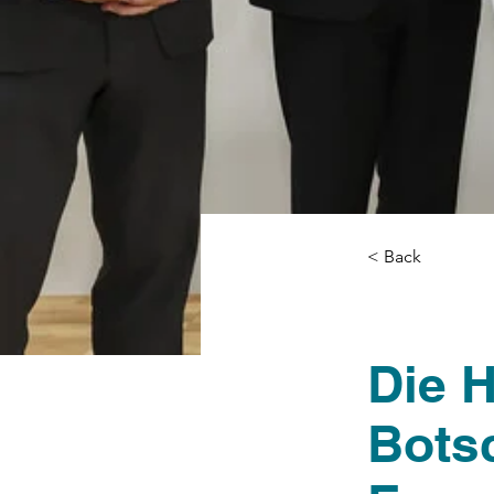
< Back
Die H
Bots