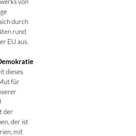
zwerks von 
ge 
ich durch 
äten rund 
er EU aus.
 Demokratie
t dieses 
ut für 
serer 
 
t der 
, der ist 
en, mit 