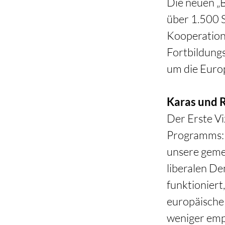
Die neuen „B
über 1.500 S
Kooperation
Fortbildungs
um die Europ
Karas und R
Der Erste Vi
Programms: 
unsere geme
liberalen De
funktioniert
europäische
weniger emp