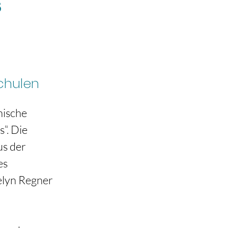
s
chulen
ische 
“. Die 
s der 
es 
lyn Regner 