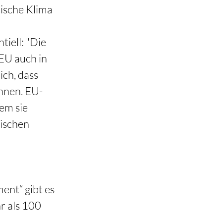
ische Klima 
iell: "Die 
EU auch in 
ch, dass 
nnen. EU-
em sie 
ischen 
nt“ gibt es 
r als 100 