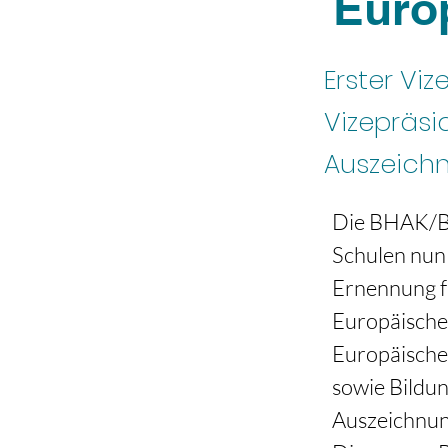
Euro
Erster Vi
Vizepräsi
Auszeich
Die BHAK/BH
Schulen nun 
Ernennung f
Europäischen
Europäische
sowie Bildun
Auszeichnun