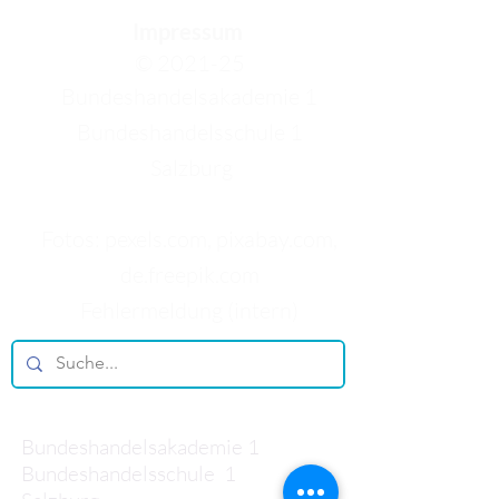
Impressum
© 2021-25
Bundeshandelsakademie 1
Bundeshandelsschule 1
Salzburg
Fotos: pexels.com, pixabay.com,
de.freepik.com
Fehlermeldung (intern)
Kontakt
Bundeshandelsakademie 1
Bundeshandelsschule 1