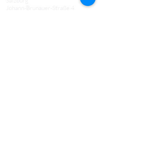
Salzburg
Johann-Brunauer-Straße 4
5020 Salzburg
Telefon:
+43 662 433 136-0
Mail:
office@bhak1.at
Sekretariat
Öffnungszeiten:
Montag bis Donnerstag:
07:30 - 15:00 Uhr
Freitag:
07:30 - 13:30 Uhr
Webmaster:
Prof. Helmut Bauer
Prof.
Graham Crewe