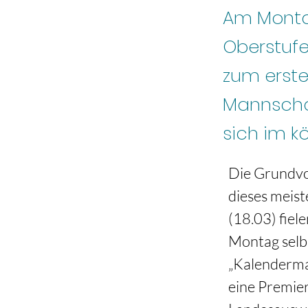
Am Montag
Oberstufe
zum erste
Mannscha
sich im k
Die Grundvor
dieses meist
(18.03) fiel
Montag selb
„Kalendermal
eine Premier