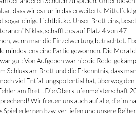
hl der anderen Schulen zu spielen. Unter diese
hbar, dass wir es nur in das erweiterte Mittelfeld 
t sogar einige Lichtblicke: Unser Brett eins, bese
eranen“ Niklas, schaffte es auf Platz 4 von 47 
nen, wenn man die Einzelwertung betrachtet. Eb
de mindestens eine Partie gewonnen. Die Moral d
war gut: Von Aufgeben war nie die Rede, gekämp
m Schluss am Brett und die Erkenntnis, dass man 
och viel Entfaltungspotential hat, überwog den 
Fehler am Brett. Die Oberstufenmeisterschaft 2
sprechend! Wir freuen uns auch auf alle, die im n
s Spiel erlernen bzw. vertiefen und unsere Reihe