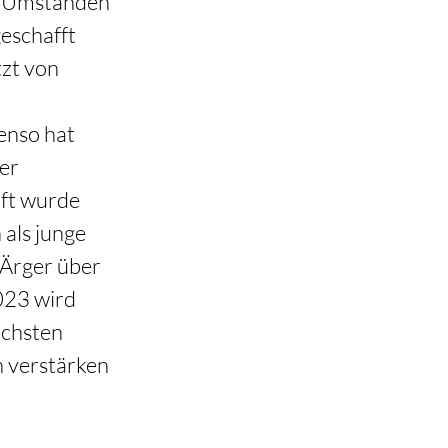
n Umständen 
geschafft 
tzt von 
enso hat 
er 
ft wurde 
als junge 
Ärger über 
023 wird 
ächsten 
n verstärken 