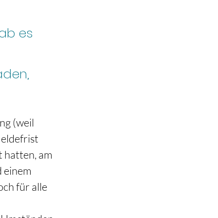
gab es
aden,
g (weil 
eldefrist 
t hatten, am 
d einem 
ch für alle 