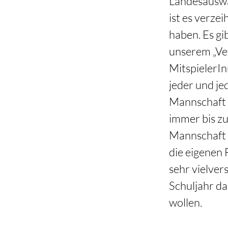
Landesauswa
ist es verzei
haben. Es gib
unserem „Vet
MitspielerIn
jeder und je
Mannschaft 
immer bis zu
Mannschaft n
die eigenen 
sehr vielver
Schuljahr da
wollen.