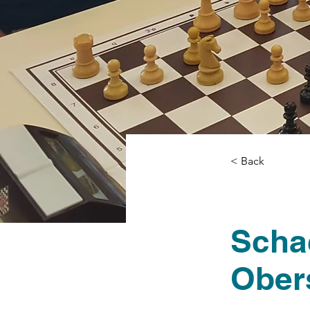
< Back
Scha
Ober