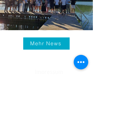
Mehr News
Impressum
© 2021-25
Bundeshandelsakademie 1
Bundeshandelsschule 1
Salzburg
Fotos: pexels.com, pixabay.com,