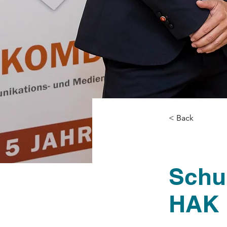
< Back
Schul
HAK 