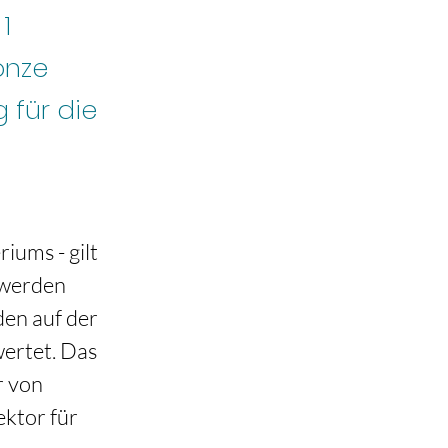
1
onze
 für die
iums - gilt 
 werden 
en auf der 
ertet. Das 
 von 
ktor für 