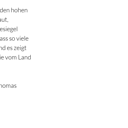
 den hohen 
ut, 
esiegel 
ss so viele 
d es zeigt 
die vom Land 
Thomas 