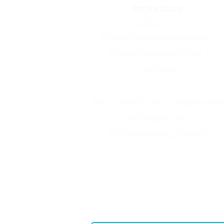
Impressum
© 2021-25
Bundeshandelsakademie 1
Bundeshandelsschule 1
Salzburg
Fotos: pexels.com, pixabay.com
de.freepik.com
Fehlermeldung (intern)