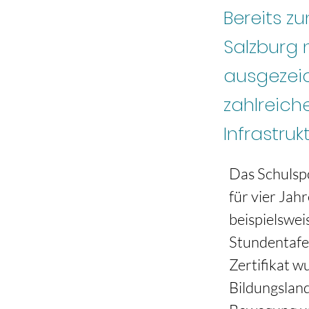
Bereits z
Salzburg 
ausgezeic
zahlreich
Infrastru
Das Schulspor
für vier Jah
beispielswei
Stundentafe
Zertifikat 
Bildungsland