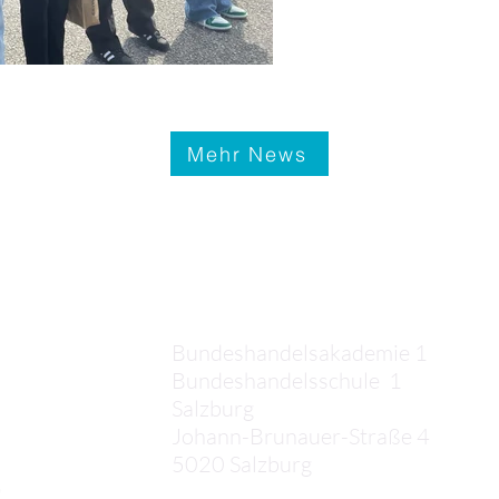
Mehr News
Kontakt
Bundeshandelsakademie 1
Bundeshandelsschule 1
Salzburg
Johann-Brunauer-Straße 4
5020 Salzburg
,