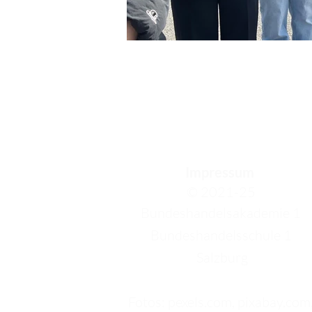
Impressum
© 2021-25
Bundeshandelsakademie 1
Bundeshandelsschule 1
Salzburg
Fotos: pexels.com, pixabay.com