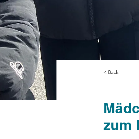
< Back
Mädc
zum 