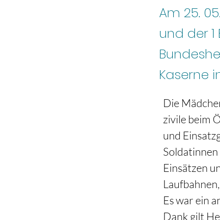
Am 25. 05
und der 1
Bundeshe
Kaserne i
Die Mädchen 
zivile beim 
und Einsatzg
Soldatinnen 
Einsätzen u
Laufbahnen, 
Es war ein a
Dank gilt He