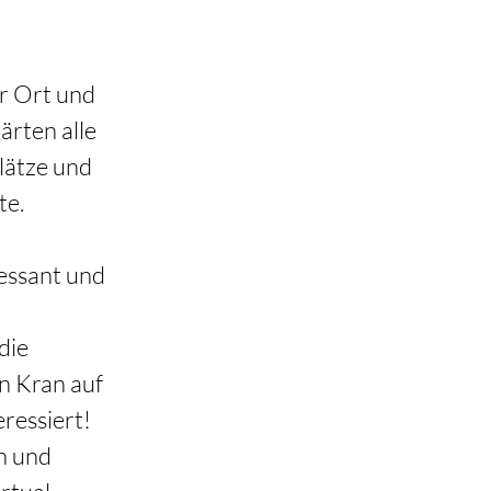
or Ort und 
rten alle 
lätze und 
e. 
essant und 
die 
n Kran auf 
essiert! 
n und 