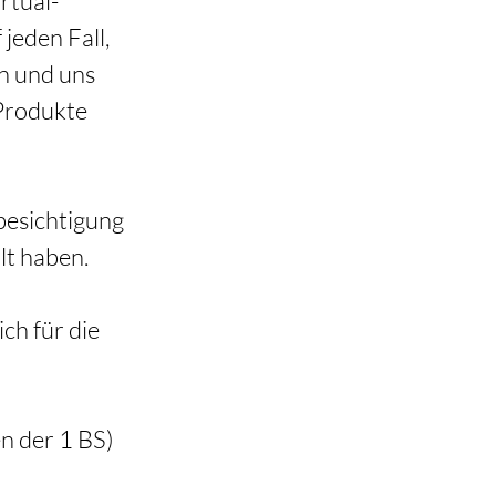
rtual-
jeden Fall, 
n und uns 
Produkte 
besichtigung 
lt haben. 
h für die 
n der 1 BS) 