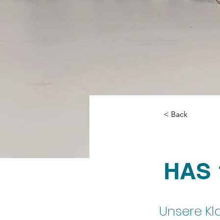
< Back
HAS 
Unsere Kla