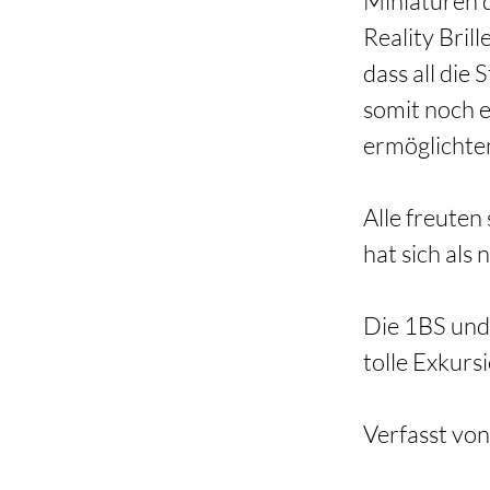
Miniaturen d
Reality Brill
dass all die
somit noch e
ermöglichten
Alle freuten
hat sich als 
Die 1BS und 
tolle Exkursi
Verfasst von