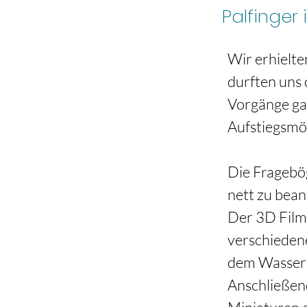
Palfinger
Wir erhielte
durften uns 
Vorgänge gan
Aufstiegsmög
Die Fragebög
nett zu bean
Der 3D Film h
verschiedene
dem Wasser 
Anschließend