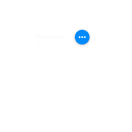
Impressum
© 2021-25
Bundeshandelsakademie 1
Bundeshandelsschule 1
Salzburg
Fotos: pexels.com, pixabay.com,
de.freepik.com
Fehlermeldung (intern)