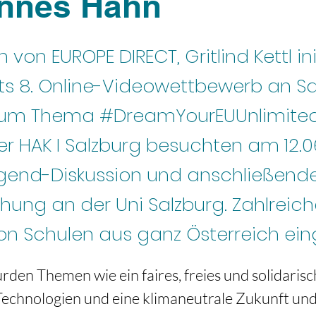
nnes Hahn
in von EUROPE DIRECT, Gritlind Kettl ini
ts 8. Online-Videowettbewerb an Sa
zum Thema #DreamYourEUUnlimited.
er HAK I Salzburg besuchten am 12.0
gend-Diskussion und anschließend
eihung an der Uni Salzburg. Zahlreic
n Schulen aus ganz Österreich eing
rden Themen wie ein faires, freies und solidarisc
echnologien und eine klimaneutrale Zukunft und