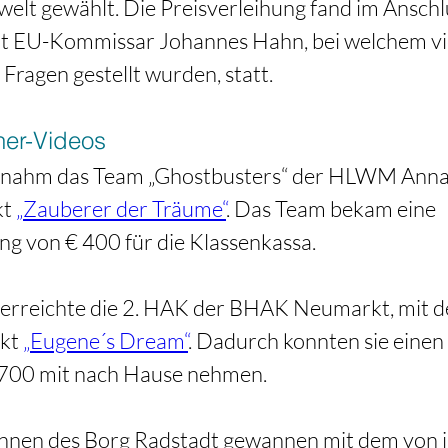
elt gewählt. Die Preisverleihung fand im Anschl
it EU-Kommissar Johannes Hahn, bei welchem vi
Fragen gestellt wurden, statt.  
ner-Videos
z nahm das Team „Ghostbusters“ der HLWM Annah
t 
„Zauberer der Träume“
. Das Team bekam eine 
g von € 400 für die Klassenkassa. 
 erreichte die 2. HAK der BHAK Neumarkt, mit d
kt 
„Eugene´s Dream“
. Dadurch konnten sie einen 
700 mit nach Hause nehmen. 
innen des Borg Radstadt gewannen mit dem von i