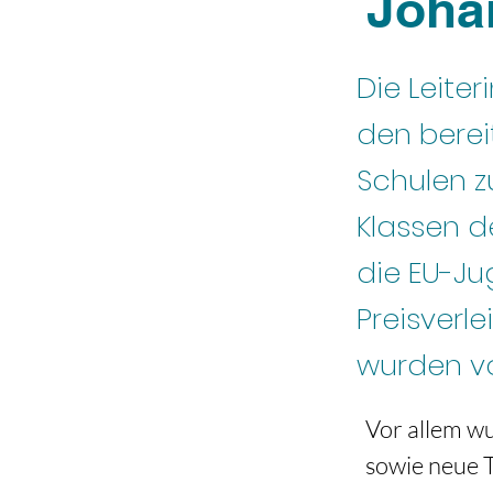
Joha
Die Leiter
den berei
Schulen 
Klassen d
die EU-Ju
Preisverl
wurden vo
Vor allem wu
sowie neue T