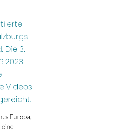
tiierte
lzburgs
 Die 3.
6.2023
e
he Videos
ereicht.
hes Europa, 
 eine 