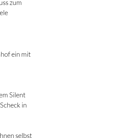
uss zum 
ele 
of ein mit 
em Silent 
Scheck in 
hnen selbst 