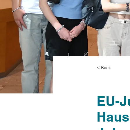
< Back
EU-J
Haus