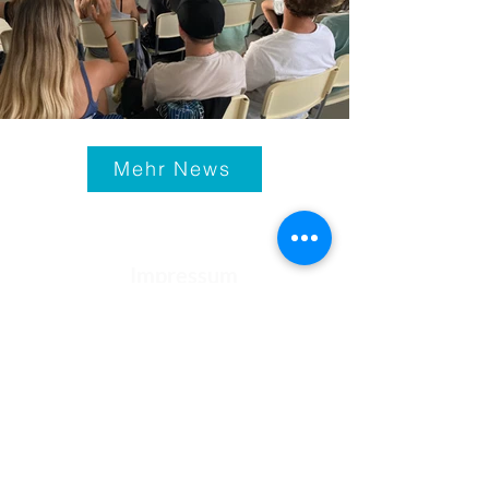
Mehr News
Impressum
© 2021-25
Bundeshandelsakademie 1
Bundeshandelsschule 1
Salzburg
Fotos: pexels.com, pixabay.com,