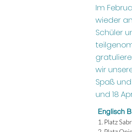
Im Febru
wieder an
Schüler u
teilgenom
gratulier
wir unsere
Spaß und 
und 18 Apr
Englisch 
1. Platz Sab
2. Platz Op