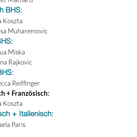
ch BHS:
a Koszta

risa Muharemovic
BHS:
hua Miska

ena Rajkovic
BHS:
ecca Reiffinger
h + Französisch:
a Koszta
ch + Italienisch:
aela Paris