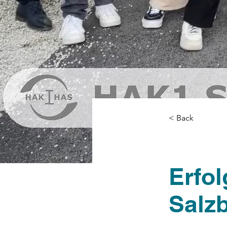
< Back
Erfo
Salz