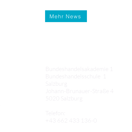
Mehr News
Kontakt
Bundeshandelsakademie 1
Bundeshandelsschule 1
Salzburg
Johann-Brunauer-Straße 4
5020 Salzburg
,
Telefon:
+43 662 433 136-0