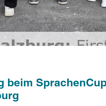
lg beim SprachenCu
burg