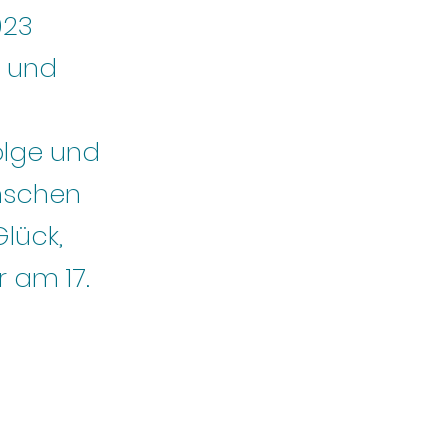
023
n und
olge und
ünschen
Glück,
 am 17.