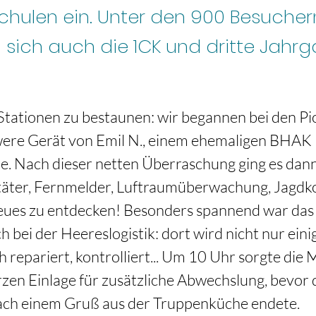
chulen ein. Unter den 900 Besucher
sich auch die 1CK und dritte Jahr
 Stationen zu bestaunen: wir begannen bei den Pi
ere Gerät von Emil N., einem ehemaligen BHAK I 
e. Nach dieser netten Überraschung ging es dann
itäter, Fernmelder, Luftraumüberwachung, Jagd
neues zu entdecken! Besonders spannend war das
 bei der Heereslogistik: dort wird nicht nur eini
 repariert, kontrolliert... Um 10 Uhr sorgte die M
rzen Einlage für zusätzliche Abwechslung, bevor d
ach einem Gruß aus der Truppenküche endete. 