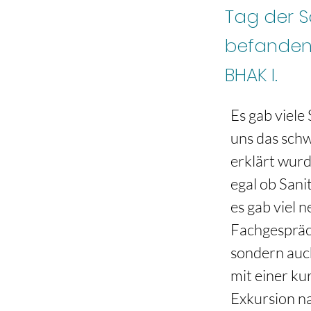
Tag der S
befanden 
BHAK I.
Es gab viele
uns das schw
erklärt wurd
egal ob San
es gab viel 
Fachgespräch
sondern auch
mit einer ku
Exkursion n