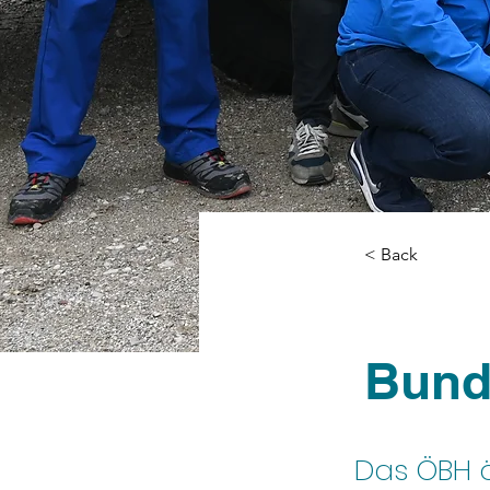
< Back
Bund
Das ÖBH ö