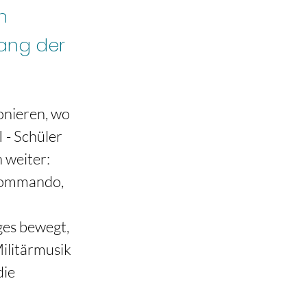
n
gang der
onieren, wo 
- Schüler 
 weiter: 
kommando, 
 
ges bewegt, 
ilitärmusik 
ie 