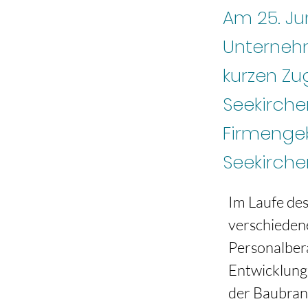
Am 25. Ju
Unternehm
kurzen Zu
Seekirche
Firmenge
Seekirche
Im Laufe des 
verschieden
Personalber
Entwicklunge
der Baubranc