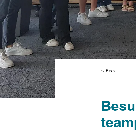
< Back
Besu
team