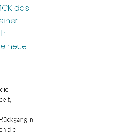
 4CK das
einer
ch
de neue
die 
eit, 
Rückgang in 
en die 