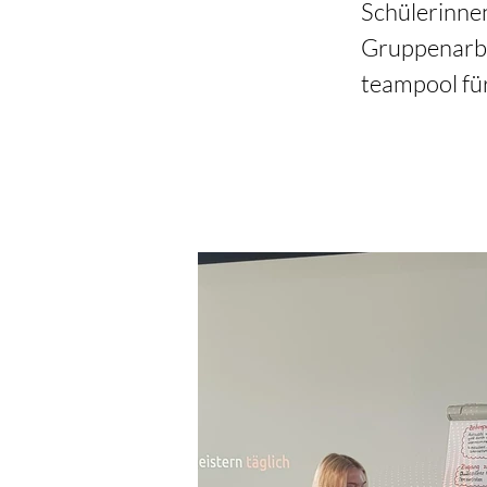
Schülerinnen
Gruppenarbei
teampool fü