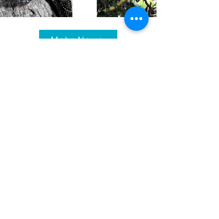
Mehr News
Impressum
© 2021-25
Bundeshandelsakademie 1
Bundeshandelsschule 1
Salzburg
Fotos: pexels.com, pixabay.com,
de.freepik.com
Fehlermeldung (intern)