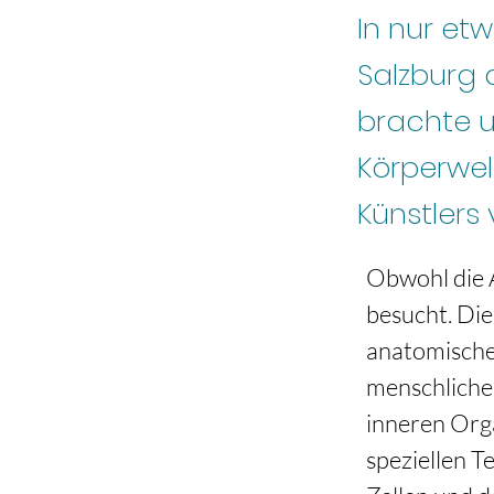
In nur et
Salzburg 
brachte un
Körperwe
Künstlers
Obwohl die A
besucht. Die
anatomische
menschliche
inneren Orga
speziellen T