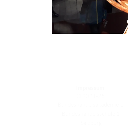
Impressum
© 2021-25
Bundeshandelsakademie 1
Bundeshandelsschule 1
Salzburg