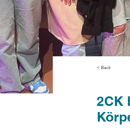
< Back
2CK 
Körp