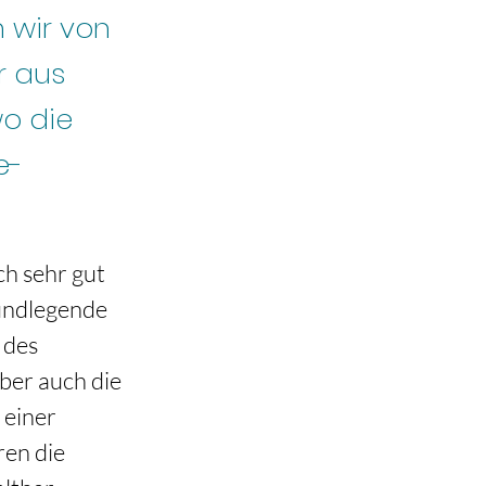
n wir von
r aus
wo die
e-
h sehr gut 
undlegende 
 des 
er auch die 
 einer 
en die 