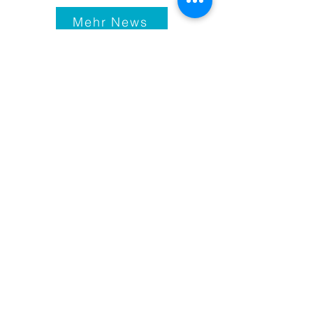
Mehr News
Impressum
© 2021-25
Bundeshandelsakademie 1
Bundeshandelsschule 1
Salzburg
Fotos: pexels.com, pixabay.com,
de.freepik.com
Fehlermeldung (intern)