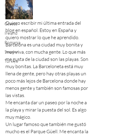
Finland
Germany
Quiero escribir mi última entrada del 
Greece
blog en español. Estoy en España y 
Ireland
quiero mostrar lo que he aprendido.
Romania
Barcelona es una ciudad muy bonita y 
muy viva, con mucha gente. Lo que más 
Sweden
me gusta de la ciudad son las playas. Son 
Türkiye
muy bonitas. La Barceloneta está muy 
llena de gente, pero hay otras playas un 
poco más lejos de Barcelona donde hay 
menos gente y también son famosas por 
las vistas.
Me encanta dar un paseo por la noche a 
la playa y mirar la puesta del sol. Es algo 
muy mágico.
Un lugar famoso que también me gustó 
mucho es el Parque Güell. Me encanta la 