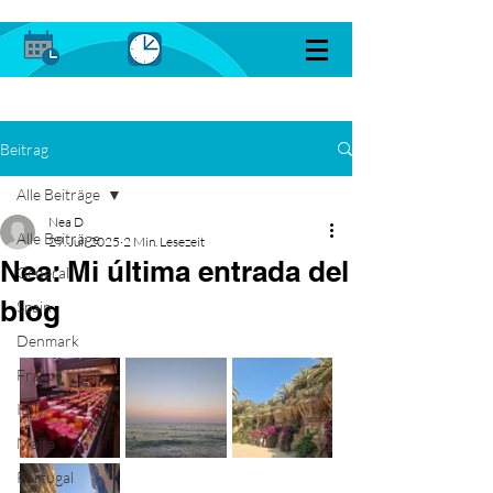
Beitrag
Alle Beiträge
Nea D
Alle Beiträge
29. Juli 2025
2 Min. Lesezeit
Nea: Mi última entrada del
General
blog
Spain
Denmark
France
Italy
Malta
Portugal