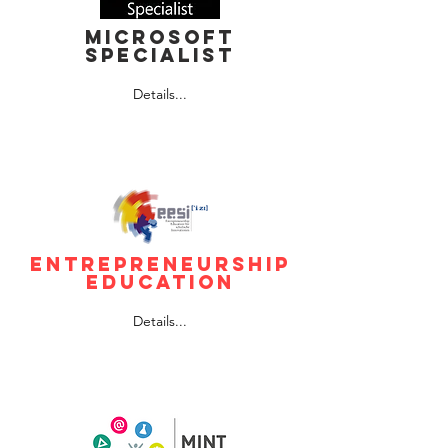
Microsoft
specialist
Details...
Entrepreneurship
education
Details...